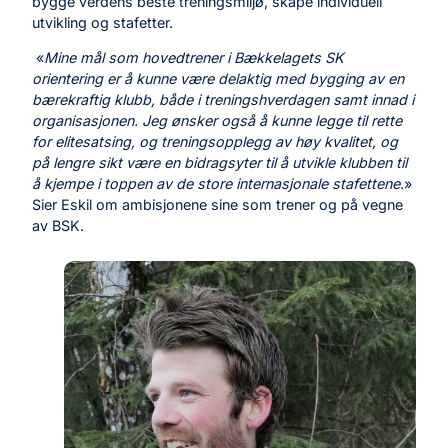
bygge verdens beste treningsmiljø, skape individuell
utvikling og stafetter.
«
Mine mål som hovedtrener i Bækkelagets SK
orientering er å kunne være delaktig med bygging av en
bærekraftig klubb, både i treningshverdagen samt innad i
organisasjonen. Jeg ønsker også å kunne legge til rette
for elitesatsing, og treningsopplegg av høy kvalitet, og
på lengre sikt være en bidragsyter til å utvikle klubben til
å kjempe i toppen av de store internasjonale stafettene
.»
Sier Eskil om ambisjonene sine som trener og på vegne
av BSK.