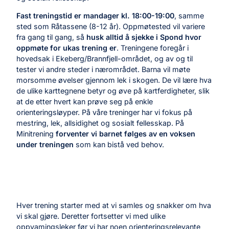
Fast treningstid er mandager kl. 18:00-19:00
, samme
sted som Råtassene (8-12 år). Oppmøtested vil variere
fra gang til gang, så
husk alltid å sjekke i Spond hvor
oppmøte for ukas trening er
. Treningene foregår i
hovedsak i Ekeberg/Brannfjell-området, og av og til
tester vi andre steder i nærområdet. Barna vil møte
morsomme øvelser gjennom lek i skogen. De vil lære hva
de ulike karttegnene betyr og øve på kartferdigheter, slik
at de etter hvert kan prøve seg på enkle
orienteringsløyper. På våre treninger har vi fokus på
mestring, lek, allsidighet og sosialt fellesskap. På
Minitrening
forventer vi barnet følges av en voksen
under treningen
som kan bistå ved behov.
Hver trening starter med at vi samles og snakker om hva
vi skal gjøre. Deretter fortsetter vi med ulike
oppvamingsleker før vi har noen orienteringsrelevante