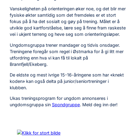
Vanskeligheten på orienteringen øker noe, og det blir mer
fysiske økter samtidig som det fremdeles er et stort
fokus på å ha det sosialt og gøy på trening. Målet er å
utvikle god kartforståelse, lære seg å finne fram raskeste
vei i ukjent terreng og heve seg som orienteringsløper.
Ungdomsgruppa trener mandager og tidvis onsdager.
Treningene foregår som regel i Østmarka for å gi litt mer
utfordring enn hva vi kan få til lokalt på
Brannfjell/Ekeberg.
De eldste og mest ivrige 15-16-åringene som har «knekt
koden» kan også delta på junior/seniortreninger i
klubben.
Ukas treningsprogram for ungdom annonseres i
ungdomsgruppa sin
Spondgruppe
. Meld deg inn der!