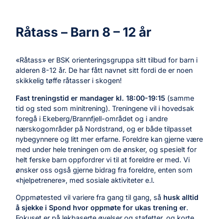
Råtass – Barn 8 – 12 år
«Råtass» er BSK orienteringsgruppa sitt tilbud for barn i
alderen 8-12 år. De har fått navnet sitt fordi de er noen
skikkelig tøffe råtasser i skogen!
Fast treningstid er mandager kl. 18:00-19:15
(samme
tid og sted som minitrening). Treningene vil i hovedsak
foregå i Ekeberg/Brannfjell-området og i andre
nærskogområder på Nordstrand, og er både tilpasset
nybegynnere og litt mer erfarne. Foreldre kan gjerne være
med under hele treningen om de ønsker, og spesielt for
helt ferske barn oppfordrer vi til at foreldre er med. Vi
ønsker oss også gjerne bidrag fra foreldre, enten som
«hjelpetrenere», med sosiale aktiviteter e.l.
Oppmøtested vil variere fra gang til gang, så
husk alltid
å sjekke i Spond hvor oppmøte for ukas trening er
.
Fokuset er på lekbaserte øvelser og stafetter, og korte