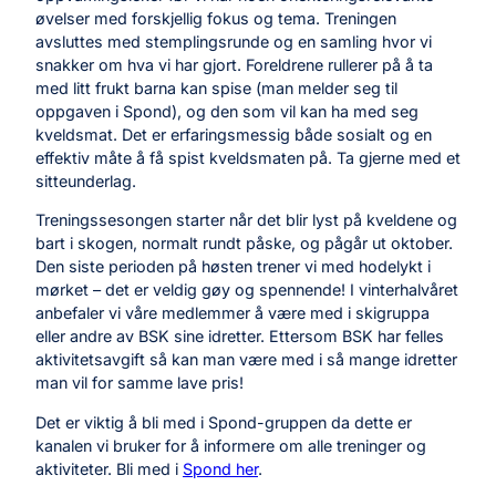
øvelser med forskjellig fokus og tema. Treningen
avsluttes med stemplingsrunde og en samling hvor vi
snakker om hva vi har gjort. Foreldrene rullerer på å ta
med litt frukt barna kan spise (man melder seg til
oppgaven i Spond), og den som vil kan ha med seg
kveldsmat. Det er erfaringsmessig både sosialt og en
effektiv måte å få spist kveldsmaten på. Ta gjerne med et
sitteunderlag.
Treningssesongen starter når det blir lyst på kveldene og
bart i skogen, normalt rundt påske, og pågår ut oktober.
Den siste perioden på høsten trener vi med hodelykt i
mørket – det er veldig gøy og spennende! I vinterhalvåret
anbefaler vi våre medlemmer å være med i skigruppa
eller andre av BSK sine idretter. Ettersom BSK har felles
aktivitetsavgift så kan man være med i så mange idretter
man vil for samme lave pris!
Det er viktig å bli med i Spond-gruppen da dette er
kanalen vi bruker for å informere om alle treninger og
aktiviteter. Bli med i
Spond her
.