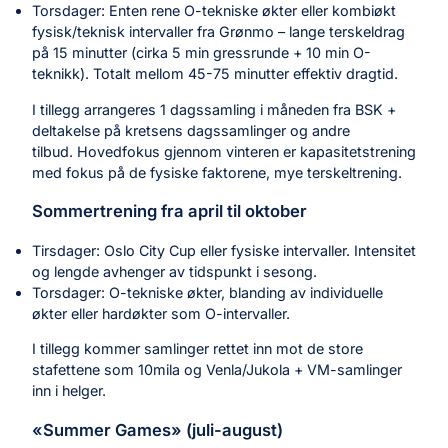
Torsdager: Enten rene O-tekniske økter eller kombiøkt
fysisk/teknisk intervaller fra Grønmo – lange terskeldrag
på 15 minutter (cirka 5 min gressrunde + 10 min O-
teknikk). Totalt mellom 45-75 minutter effektiv dragtid.
I tillegg arrangeres 1 dagssamling i måneden fra BSK +
deltakelse på kretsens dagssamlinger og andre
tilbud. Hovedfokus gjennom vinteren er kapasitetstrening
med fokus på de fysiske faktorene, mye terskeltrening.
Sommertrening fra april til oktober
Tirsdager: Oslo City Cup eller fysiske intervaller. Intensitet
og lengde avhenger av tidspunkt i sesong.
Torsdager: O-tekniske økter, blanding av individuelle
økter eller hardøkter som O-intervaller.
I tillegg kommer samlinger rettet inn mot de store
stafettene som 10mila og Venla/Jukola + VM-samlinger
inn i helger.
«Summer Games» (juli-august)