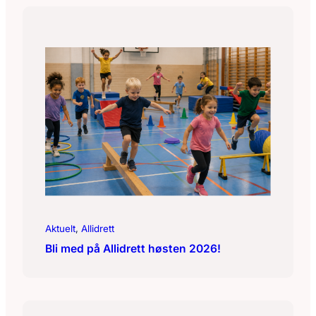
Aktuelt
, 
Allidrett
Bli med på Allidrett høsten 2026!