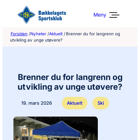
Hopp
til
Meny
innhold
Forsiden
/
Nyheter
/
Aktuelt
/
Brenner du for langrenn og
utvikling av unge utøvere?
Brenner du for langrenn og
utvikling av unge utøvere?
19. mars 2026
Aktuelt
Ski