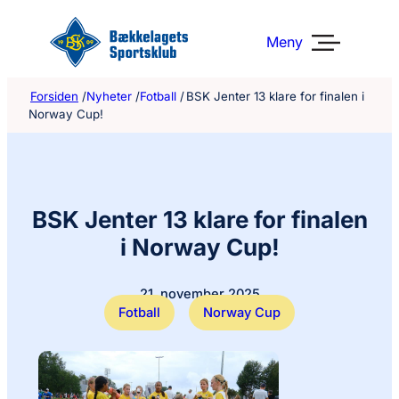
Hopp
til
Meny
innhold
Forsiden
/
Nyheter
/
Fotball
/
BSK Jenter 13 klare for finalen i
Norway Cup!
BSK Jenter 13 klare for finalen
i Norway Cup!
21. november 2025
Fotball
Norway Cup