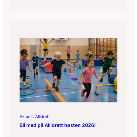
Aktuelt
, 
Allidrett
Bli med på Allidrett høsten 2026!