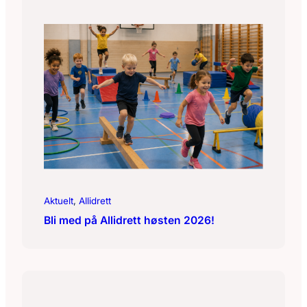
Aktuelt
, 
Allidrett
Bli med på Allidrett høsten 2026!