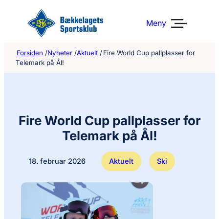
Hopp
til
Meny
innhold
Forsiden
/
Nyheter
/
Aktuelt
/
Fire World Cup pallplasser for
Telemark på Ål!
Fire World Cup pallplasser for
Telemark på Ål!
18. februar 2026
Aktuelt
Ski