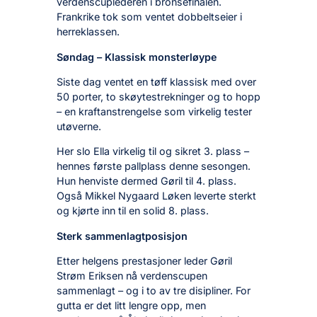
verdenscuplederen i bronsefinalen.
Frankrike tok som ventet dobbeltseier i
herreklassen.
Søndag – Klassisk monsterløype
Siste dag ventet en tøff klassisk med over
50 porter, to skøytestrekninger og to hopp
– en kraftanstrengelse som virkelig tester
utøverne.
Her slo Ella virkelig til og sikret 3. plass –
hennes første pallplass denne sesongen.
Hun henviste dermed Gøril til 4. plass.
Også Mikkel Nygaard Løken leverte sterkt
og kjørte inn til en solid 8. plass.
Sterk sammenlagtposisjon
Etter helgens prestasjoner leder Gøril
Strøm Eriksen nå verdenscupen
sammenlagt – og i to av tre disipliner. For
gutta er det litt lengre opp, men