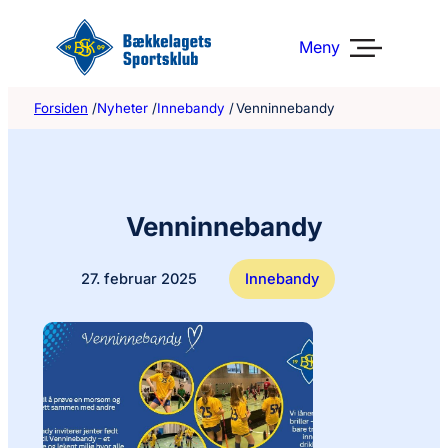
Hopp
til
Meny
innhold
Forsiden
/
Nyheter
/
Innebandy
/
Venninnebandy
Venninnebandy
27. februar 2025
Innebandy