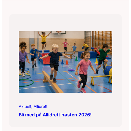
Aktuelt
, 
Allidrett
Bli med på Allidrett høsten 2026!