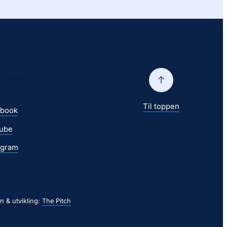
g oss
Til toppen
ebook
ube
agram
n & utvikling:
The Pitch