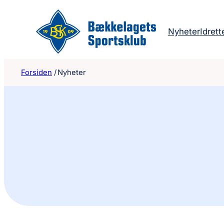
Hopp
til
Nyheter
Idrett
innhold
Forsiden
/
Nyheter