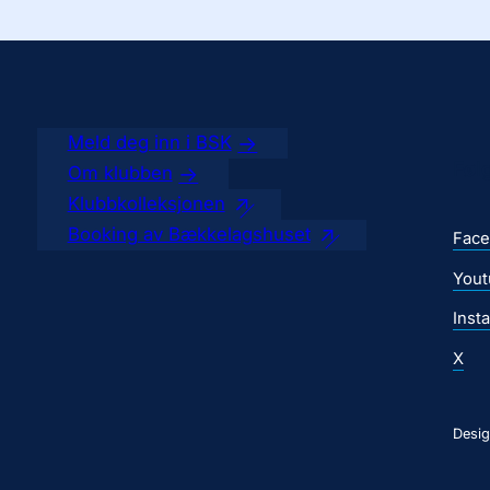
Meld deg inn i BSK
Føl
Om klubben
Klubbkolleksjonen
Booking av Bækkelagshuset
Fac
Yout
Inst
X
Desig