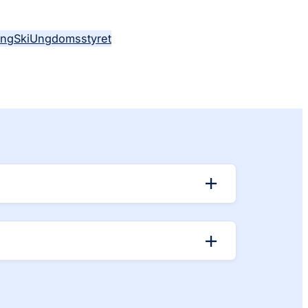
ing
Ski
Ungdomsstyret