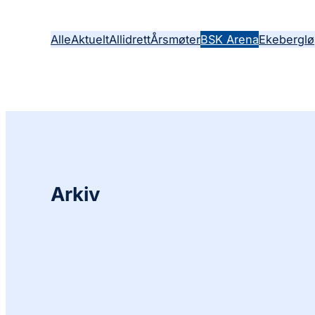
Alle
Aktuelt
Allidrett
Årsmøter
BSK Arena
Ekeberglø
Arkiv