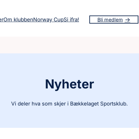
er
Om klubben
Norway Cup
Si ifra!
Bli medlem
Nyheter
Vi deler hva som skjer i Bækkelaget Sportsklub.