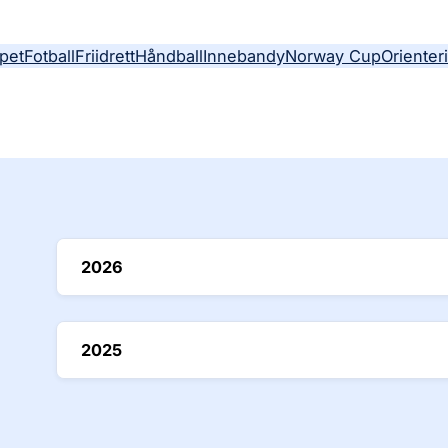
pet
Fotball
Friidrett
Håndball
Innebandy
Norway Cup
Orienter
2026
2025