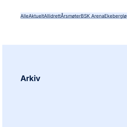
Alle
Aktuelt
Allidrett
Årsmøter
BSK Arena
Ekeberglø
Arkiv