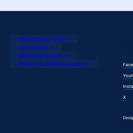
Meld deg inn i BSK
Føl
Om klubben
Klubbkolleksjonen
Booking av Bækkelagshuset
Fac
Yout
Inst
X
Desig