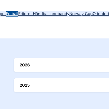
pet
Fotball
Friidrett
Håndball
Innebandy
Norway Cup
Orienter
2026
2025