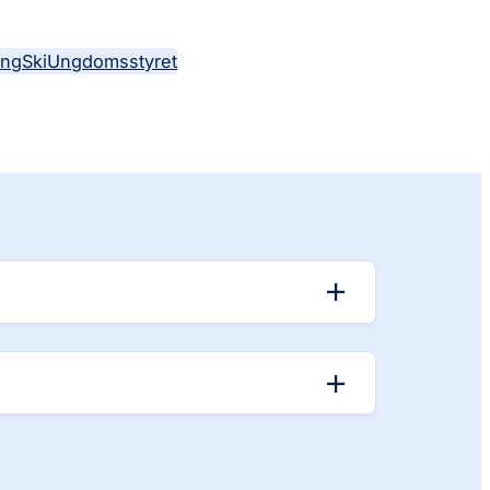
ing
Ski
Ungdomsstyret