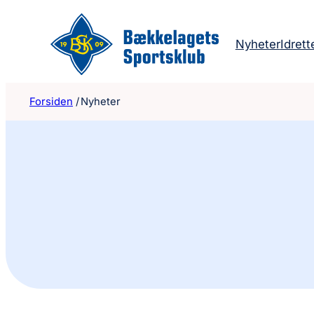
Hopp
til
Nyheter
Idrett
innhold
Forsiden
/
Nyheter