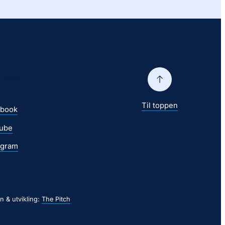
g oss
Til toppen
ebook
ube
agram
n & utvikling:
The Pitch