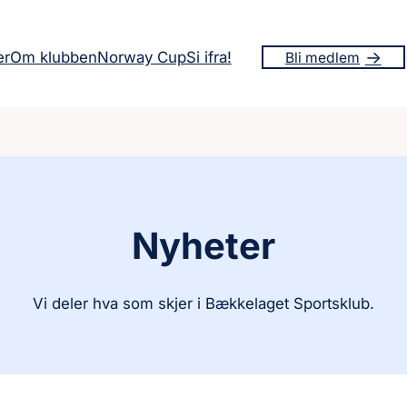
er
Om klubben
Norway Cup
Si ifra!
Bli medlem
Nyheter
Vi deler hva som skjer i Bækkelaget Sportsklub.