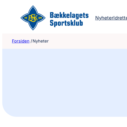
Hopp
til
Nyheter
Idrett
innhold
Forsiden
/
Nyheter