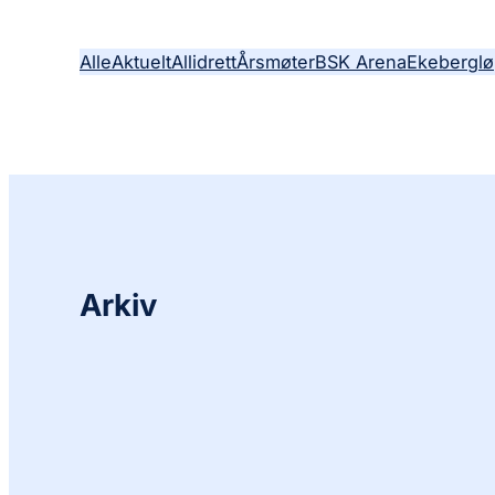
Alle
Aktuelt
Allidrett
Årsmøter
BSK Arena
Ekeberglø
Arkiv