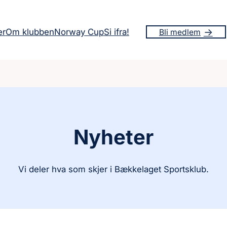
er
Om klubben
Norway Cup
Si ifra!
Bli medlem
Nyheter
Vi deler hva som skjer i Bækkelaget Sportsklub.