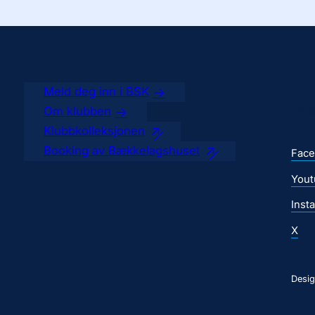
Meld deg inn i BSK
Føl
Om klubben
Klubbkolleksjonen
Booking av Bækkelagshuset
Fac
Yout
Inst
X
Desig