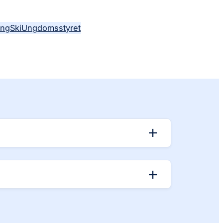
ing
Ski
Ungdomsstyret