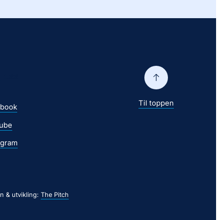
g oss
Til toppen
ebook
ube
agram
n & utvikling:
The Pitch