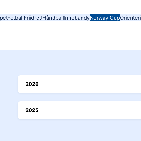
pet
Fotball
Friidrett
Håndball
Innebandy
Norway Cup
Orienter
2026
2025