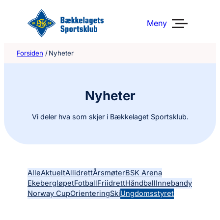
Hopp
til
Meny
innhold
Forsiden
/
Nyheter
Nyheter
Vi deler hva som skjer i Bækkelaget Sportsklub.
Alle
Aktuelt
Allidrett
Årsmøter
BSK Arena
Ekebergløpet
Fotball
Friidrett
Håndball
Innebandy
Norway Cup
Orientering
Ski
Ungdomsstyret